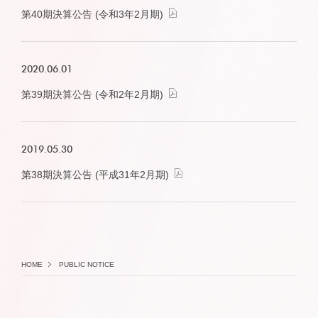
第40期決算公告 (令和3年2月期)
2020.06.01
第39期決算公告 (令和2年2月期)
2019.05.30
第38期決算公告 (平成31年2月期)
HOME
PUBLIC NOTICE