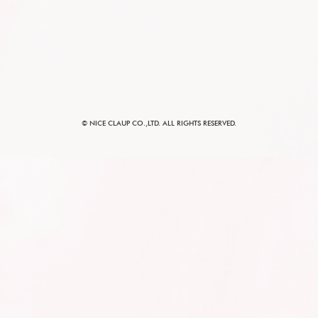
© NICE CLAUP CO.,LTD. ALL RIGHTS RESERVED.