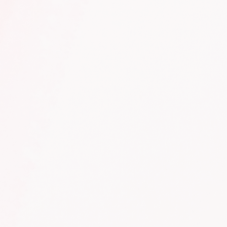
ABOUT
BRAND
SUSTAINABILITY
NEWS
SHOP LIST
CONTACT
RECRUIT
電子公告
JOB RETURN
パルグループホールディングス