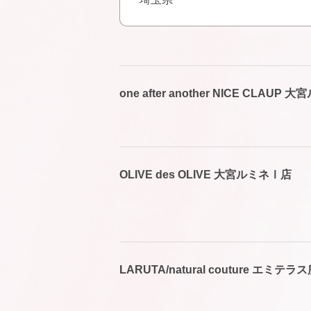
one after another NICE CLAUP
OLIVE des OLIVE 大宮ルミネⅠ店
LARUTA/natural couture エミテ