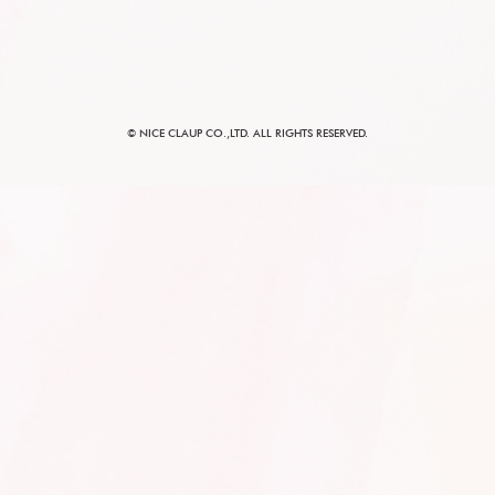
© NICE CLAUP CO.,LTD. ALL RIGHTS RESERVED.