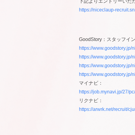
下記よりエントリーいた
https://niceclaup-recruit.s
GoodStory：スタッフ
https://www.goodstory.jp/n
https://www.goodstory.jp/n
https://www.goodstory.jp/n
https://www.goodstory.jp/n
マイナビ：
https://job.mynavi.jp/27/p
リクナビ：
https://arwrk.net/recruit