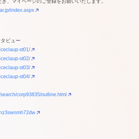
だき、マイページのご登録をお願いいたします。
nar.jp/index.aspx
インタビュー
iceclaup-st01/
iceclaup-st02/
iceclaup-st03/
iceclaup-st04/
c/search/corp93835/outline.html
/cjunz3swnmh72dw